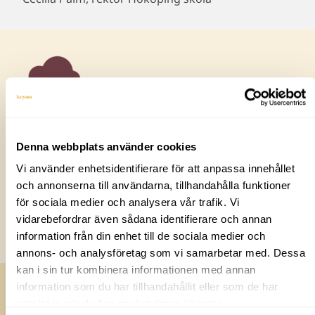
Denna webbplats använder cookies
"Utbildningen har gett oss insikter
kring vad det innebär att vara chef,
Vi använder enhetsidentifierare för att anpassa innehållet
och vi har fått tid att reflektera över
och annonserna till användarna, tillhandahålla funktioner
våra roller"
för sociala medier och analysera vår trafik. Vi
vidarebefordrar även sådana identifierare och annan
Carolina Sköld, HR-chef på Amo Specialkabel.
information från din enhet till de sociala medier och
annons- och analysföretag som vi samarbetar med. Dessa
kan i sin tur kombinera informationen med annan
information som du har tillhandahållit eller som de har
samlat in när du har använt deras tjänster.