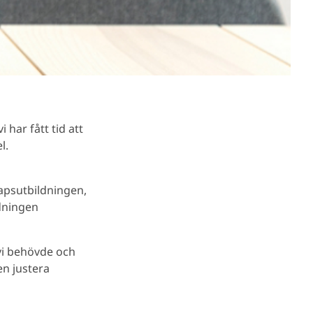
 har fått tid att
l.
apsutbildningen,
ldningen
 vi behövde och
en justera