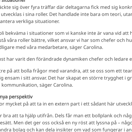
 situationer
äckte sig över fyra träffar där deltagarna fick med sig konk
 utvecklas i sina roller. Det handlade inte bara om teori, utan
hantera verkliga situationer.
 bli bekväma i situationer som vi kanske inte är vana vid att
rstå våra roller bättre, vilket ansvar vi har som chefer och hu
ligare med våra medarbetare, säger Carolina.
nst har varit den förändrade dynamiken chefer och ledare 
ättre på att bolla frågor med varandra, att se oss som ett te
g ensam i sitt ansvar. Det har skapat en större trygghet i g
n kommunikation, säger Carolina.
 nya perspektiv
or mycket på att ta in en extern part i ett sådant här utveck
är bra att ta hjälp utifrån. Dels får man ett bollplank och n
sätt. Men det ger oss också en ny röst att lyssna på – nå
andra bolag och kan dela insikter om vad som fungerar i a