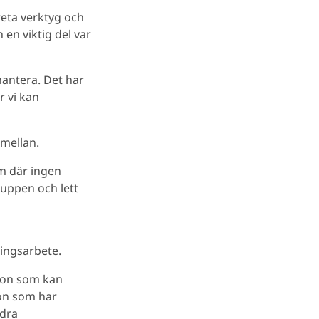
reta verktyg och
 en viktig del var
 hantera. Det har
r vi kan
emellan.
am där ingen
ruppen och lett
lingsarbete.
ågon som kan
gon som har
ndra