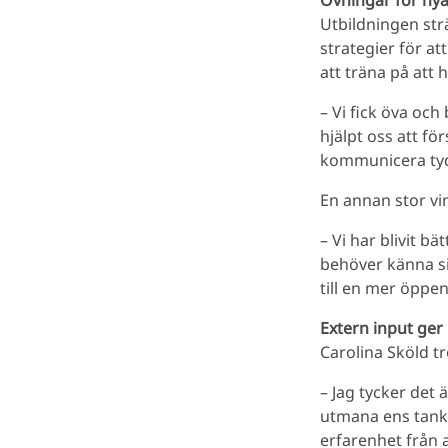
Övningar för nya
Utbildningen str
strategier för att
att träna på att 
– Vi fick öva och
hjälpt oss att fö
kommunicera tyd
En annan stor vi
– Vi har blivit b
behöver känna si
till en mer öppe
Extern input ger
Carolina Sköld tr
– Jag tycker det 
utmana ens tanke
erfarenhet från 