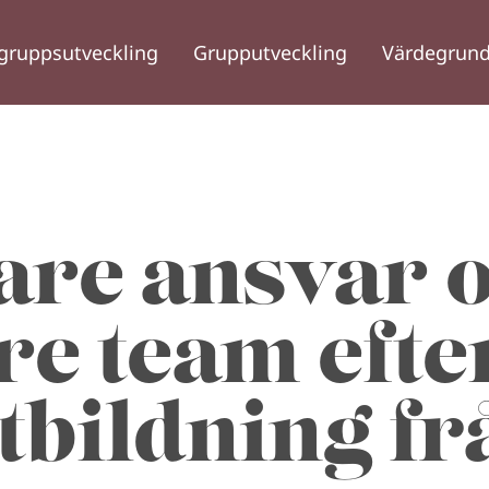
gruppsutveckling
Grupputveckling
Värdegrund
are ansvar 
re team efte
tbildning fr