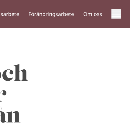
sarbete
Förändringsarbete
Om oss
och
r
ån