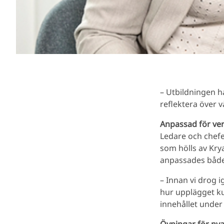
– Utbildningen ha
reflektera över v
Anpassad för v
Ledare och chefe
som hölls av Krya
anpassades både t
– Innan vi drog i
hur upplägget ku
innehållet under