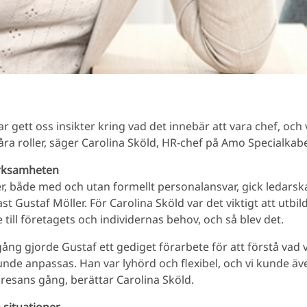
r gett oss insikter kring vad det innebär att vara chef, och vi
åra roller, säger Carolina Sköld, HR-chef på Amo Specialkabe
erksamheten
r, både med och utan formellt personalansvar, gick ledarsk
st Gustaf Möller. För Carolina Sköld var det viktigt att utbi
ill företagets och individernas behov, och så blev det.
gång gjorde Gustaf ett gediget förarbete för att förstå vad
nde anpassas. Han var lyhörd och flexibel, och vi kunde äv
 resans gång, berättar Carolina Sköld.