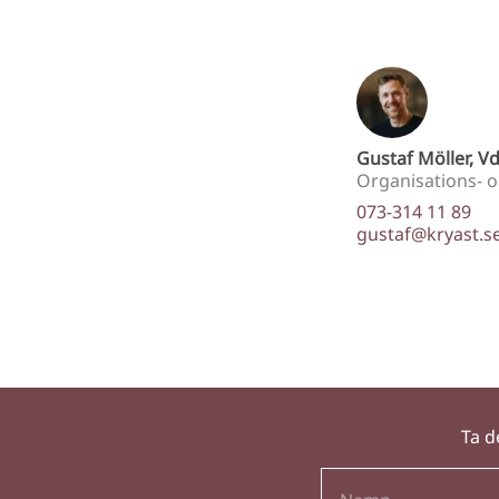
Gustaf Möller, V
Organisations- o
073-314 11 89
gustaf@kryast.s
Ta d