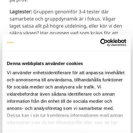
Lagtester:
Gruppen genomför 3-4 tester där
samarbete och gruppdynamik är i fokus. Vågar
laget satsa allt på högre utdelning, eller kör vi den
säkra vägen? Har gruppen vad som krävs för att
lösa uppgiften och vilket lag löser testet bäst?
Final:
I Finalen deltar alla lag i ett sista test. Vilket
lag lyckas bäst – och har vad som krävs för att gå
Denna webbplats använder cookies
hem med det fina priset?
Vi använder enhetsidentifierare för att anpassa innehållet
och annonserna till användarna, tillhandahålla funktioner
för sociala medier och analysera vår trafik. Vi
Praktiskt
vidarebefordrar även sådana identifierare och annan
information från din enhet till de sociala medier och
Tid:
60 till 120 min
annons- och analysföretag som vi samarbetar med.
Dessa kan i sin tur kombinera informationen med annan
Plats:
Inomhus eller utomhus
information som du har tillhandahållit eller som de har
Antal:
4 till 100+ personer
samlat in när du har använt deras tjänster.