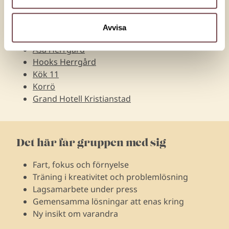
Villa Vik
Bäckaskogs slott
Kosta Boda Art Hotel
Avvisa
Teleborg Slott
Asa Herrgård
Hooks Herrgård
Kök 11
Korrö
Grand Hotell Kristianstad
Det här får gruppen med sig
Fart, fokus och förnyelse
Träning i kreativitet och problemlösning
Lagsamarbete under press
Gemensamma lösningar att enas kring
Ny insikt om varandra