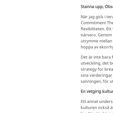
Stanna upp, Obs
När jag gick i te
Commitment Ther
flexibiliteten. 
närvaro. Genom a
utrymme mellan i
hoppa av ekorrhj
Det är inte bara 
utveckling, det 
strategy for bre
sina värderingar 
sanningen, för u
En vetgirig kultu
Ett annat unders
kulturen också ät