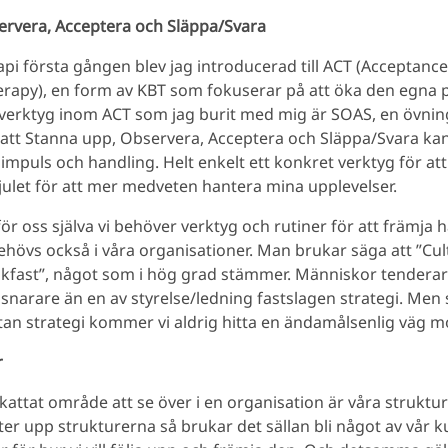
ervera, Acceptera och Släppa/Svara
rapi första gången blev jag introducerad till ACT (Acceptanc
apy), en form av KBT som fokuserar på att öka den egna 
Ett verktyg inom ACT som jag burit med mig är SOAS, en övni
tt Stanna upp, Observera, Acceptera och Släppa/Svara kan 
mpuls och handling. Helt enkelt ett konkret verktyg för att
ulet för att mer medveten hantera mina upplevelser.
för oss själva vi behöver verktyg och rutiner för att främja 
behövs också i våra organisationer. Man brukar säga att ”Cul
akfast”, något som i hög grad stämmer. Människor tenderar
snarare än en av styrelse/ledning fastslagen strategi. Men s
tan strategi kommer vi aldrig hitta en ändamålsenlig väg mo
r
kattat område att se över i en organisation är våra struktu
er upp strukturerna så brukar det sällan bli något av vår ku