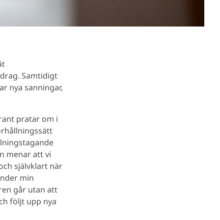
åt
drag. Samtidigt
rar nya sanningar,
ant pratar om i
örhållningssätt
ällningstagande
an menar att vi
ch självklart när
 under min
ren går utan att
ch följt upp nya