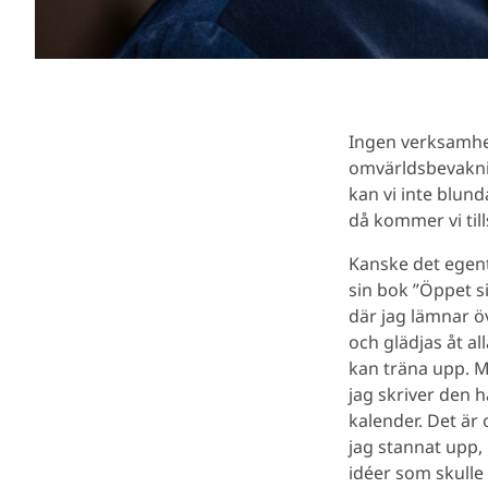
Ingen verksamhet
omvärldsbevakni
kan vi inte blund
då kommer vi till
Kanske det egent
sin bok ”Öppet si
där jag lämnar öv
och glädjas åt al
kan träna upp. M
jag skriver den hä
kalender. Det är 
jag stannat upp, 
idéer som skulle 