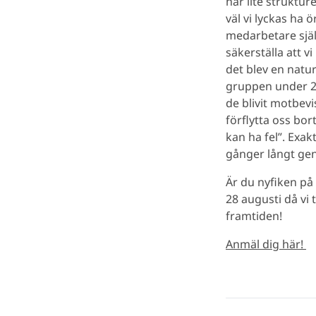
har lite struktur
väl vi lyckas ha 
medarbetare själ
säkerställa att vi
det blev en natu
gruppen under 2-
de blivit motbevi
förflytta oss bo
kan ha fel”. Exa
gånger långt gen
Är du nyfiken p
28 augusti då v
framtiden!
Anmäl dig här!