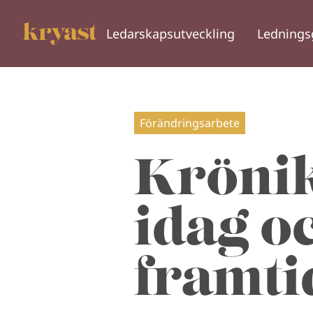
Ledarskapsutveckling
Lednings
Förändringsarbete
Krönik
idag oc
framti