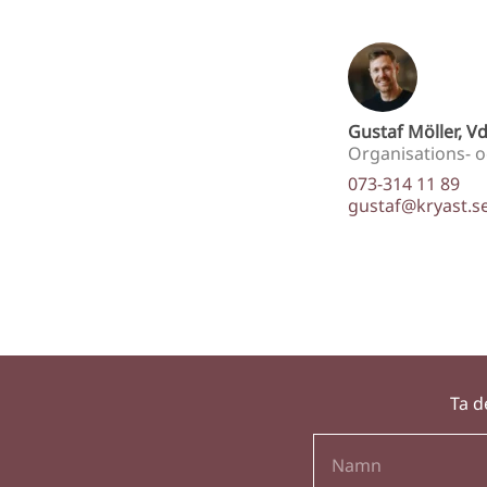
Gustaf Möller, V
Organisations- o
073-314 11 89
gustaf@kryast.s
Ta d