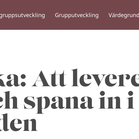
gruppsutveckling
Grupputveckling
Värdegrund
a: Att lever
h spana in i
den