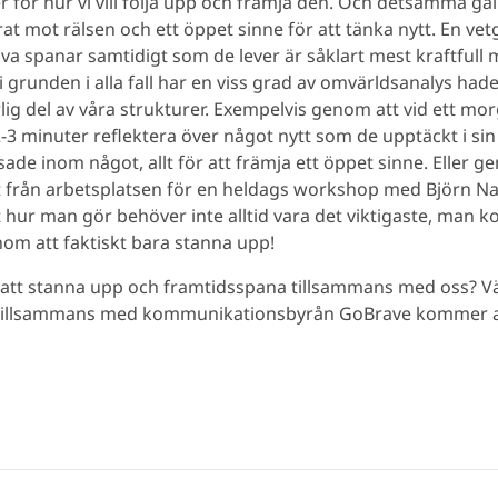
er för hur vi vill följa upp och främja den. Och detsamma gäl
örat mot rälsen och ett öppet sinne för att tänka nytt. En vet
va spanar samtidigt som de lever är såklart mest kraftfull
 i grunden i alla fall har en viss grad av omvärldsanalys hade j
rlig del av våra strukturer. Exempelvis genom att vid ett m
3 minuter reflektera över något nytt som de upptäckt i sin
sade inom något, allt för att främja ett öppet sinne. Eller g
rt från arbetsplatsen för en heldags workshop med Björn Na
kt hur man gör behöver inte alltid vara det viktigaste, ma
om att faktiskt bara stanna upp!
å att stanna upp och framtidsspana tillsammans med oss?
i tillsammans med kommunikationsbyrån GoBrave kommer at