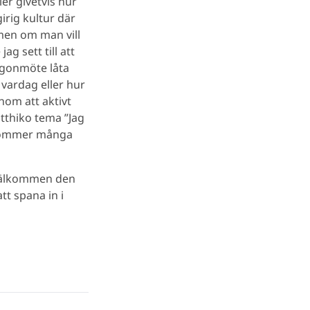
ler givetvis hur
girig kultur där
 men om man vill
ag sett till att
orgonmöte låta
 vardag eller hur
enom att aktivt
tthiko tema ”Jag
n kommer många
 Välkommen den
t spana in i