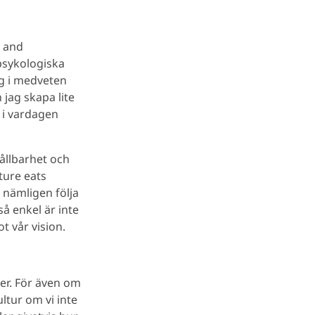
e and
psykologiska
ng i medveten
jag skapa lite
 i vardagen
hållbarhet och
ture eats
 nämligen följa
å enkel är inte
t vår vision.
rer. För även om
ltur om vi inte