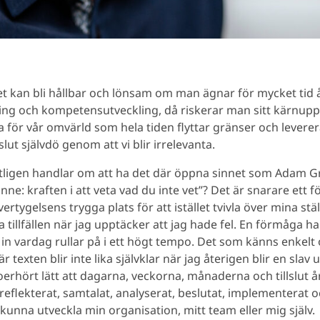
 kan bli hållbar och lönsam om man ägnar för mycket tid 
ng och kompetensutveckling, då riskerar man sitt kärnupp
a för vår omvärld som hela tiden flyttar gränser och levere
slut självdö genom att vi blir irrelevanta.
ligen handlar om att ha det där öppna sinnet som Adam Gr
nne: kraften i att veta vad du inte vet”? Det är snarare ett f
ertygelsens trygga plats för att istället tvivla över mina st
la tillfällen när jag upptäcker att jag hade fel. En förmåga h
in vardag rullar på i ett högt tempo. Det som känns enkelt o
r texten blir inte lika självklar när jag återigen blir en slav
oerhört lätt att dagarna, veckorna, månaderna och tillslut å
reflekterat, samtalat, analyserat, beslutat, implementerat o
kunna utveckla min organisation, mitt team eller mig själv.