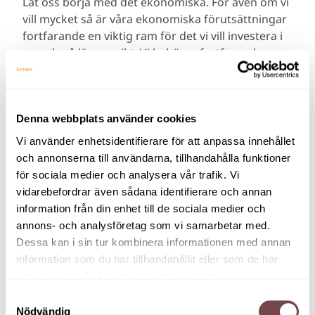
Låt oss börja med det ekonomiska. För även om vi
vill mycket så är våra ekonomiska förutsättningar
fortfarande en viktig ram för det vi vill investera i
nu och på längre sikt. Vi behöver fortfarande vara
genomtänkta i värdet av det vi vill genomföra.
Vilken effekt önskar vi uppnå och vad är det värt
för individ, grupp och organisation? Låt
intuitionen visa dig vägen men spring inte förbi
Denna webbplats använder cookies
analysarbetet. Om vi investerar X h arbetstid och Y
Vi använder enhetsidentifierare för att anpassa innehållet
kronor i en konferens så ska det såklart generera
och annonserna till användarna, tillhandahålla funktioner
mer tillbaka. Och det kommer en tid när
för sociala medier och analysera vår trafik. Vi
möjligheten att träffas igen blir en vardag
vidarebefordrar även sådana identifierare och annan
samtidigt som välmående, samspelta och
information från din enhet till de sociala medier och
produktiva organisationer fortsätter vara en
annons- och analysföretag som vi samarbetar med.
förutsättning för god lönsamhet. Hur ska vi
Dessa kan i sin tur kombinera informationen med annan
investera bäst nu och i framtiden?
information som du har tillhandahållit eller som de har
samlat in när du har använt deras tjänster.
”Låt intuitionen visa dig vägen men spring inte
Samtyckesval
förbi analysarbetet.”
Nödvändig