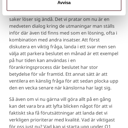
Avvisa
Detta ska inte blandas ihop med censur, ni vet när
man stoppar huvudet i sanden och hoppas att
saker löser sig ändå. Det vi pratar om nu är en
medveten dialog kring de utmaningar man ställs
inför där även tid finns med som en lösning, ofta i
kombination med andra insatser. Att först
diskutera en viktig fråga, landa i ett svar men sen
välja att parkera beslutet en månad är ett exempel
på hur tiden kan användas i en
förankringsprocess där beslutet har stor
betydelse för vår framtid. Ett annat sätt är att
ventilera en känslig fråga för att sedan plocka upp
den en vecka senare när känslorna har lagt sig.
Så även om vi nu gärna vill göra allt på en gång
kan det vara bra att lyfta blicken något för att vi
faktiskt ska få förutsättningar att landa det vi
verkligen prioriterar med kvalité. Vad är viktigast
för oss just nu? Vad kan vi starta upp under Q1