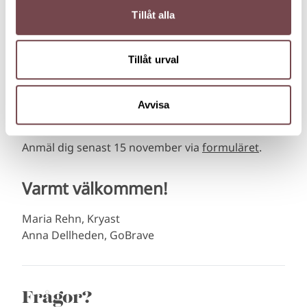
Tid och plats
Tillåt alla
Fredag 29 november kl. 8.00-9.15
Frukost serveras från kl. 7.30
Tillåt urval
Kök 11, Honnörsgatan, Växjö
Avvisa
Anmälan
Anmäl dig senast 15 november via
formuläret
.
Varmt välkommen!
Maria Rehn, Kryast
Anna Dellheden, GoBrave
Frågor?