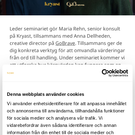
Leder seminariet gör Maria Rehn, senior konsult
på Kryast, tillsammans med Anna Dellheden,
creative director på
GoBrave
. Tillsammans ger de
dig konkreta verktyg för att omvandla värderingar
från ord till handling. Under seminariet kommer vi
att utforska hur kärnvärden kan fungera som en
kompass för att driva företagets utveckling, skapa
en mer engagerande arbetsmiljö och bygga ett
varumärke som står sig över tid.
Denna webbplats använder cookies
Vad får du med dig?
Vi använder enhetsidentifierare för att anpassa innehållet
och annonserna till användarna, tillhandahålla funktioner
En djupare förståelse för hur kärnvärden
för sociala medier och analysera vår trafik. Vi
stärker företagskulturen och skapar
vidarebefordrar även sådana identifierare och annan
långsiktig framgång.
information från din enhet till de sociala medier och