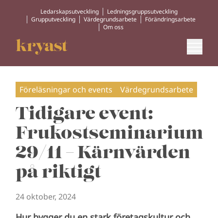
Ledarskapsutveckling
Ledningsgruppsutveckling
Grupputveckling
Värdegrundsarbete
Förändringsarbete
Om oss
Föreläsningar och events
Värdegrundsarbete
Tidigare event:
Frukostseminarium
29/11 – Kärnvärden
på riktigt
24 oktober, 2024
Hur bygger du en stark företagskultur och