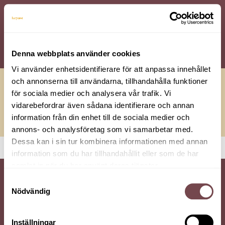
Ledarskapsutveckling
Ledningsgruppsutveckling
Grupputveckling
Värdegrundsarbete
Förändringsarbete
Om oss
Denna webbplats använder cookies
Vi använder enhetsidentifierare för att anpassa innehållet
och annonserna till användarna, tillhandahålla funktioner
för sociala medier och analysera vår trafik. Vi
Nyheter
vidarebefordrar även sådana identifierare och annan
information från din enhet till de sociala medier och
annons- och analysföretag som vi samarbetar med.
Dessa kan i sin tur kombinera informationen med annan
information som du har tillhandahållit eller som de har
samlat in när du har använt deras tjänster.
Ta del av kunskap och inspiration – prenumerera
Samtyckesval
Nödvändig
på vårt nyhetsbrev
Inställningar