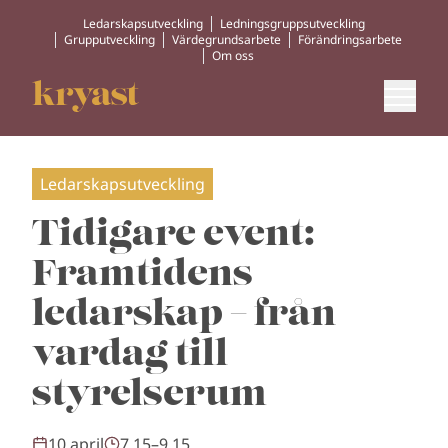
Ledarskapsutveckling
Ledningsgruppsutveckling
Grupputveckling
Värdegrundsarbete
Förändringsarbete
Om oss
Ledarskapsutveckling
Tidigare event:
Framtidens
ledarskap – från
vardag till
styrelserum
10 april
7.15–9.15