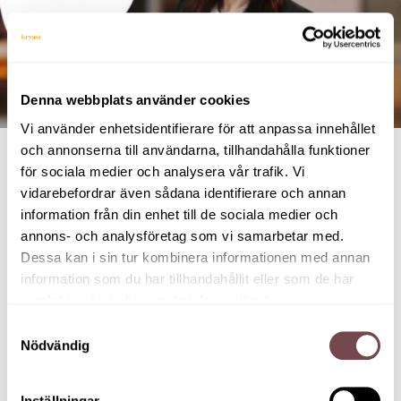
Denna webbplats använder cookies
Vi använder enhetsidentifierare för att anpassa innehållet
och annonserna till användarna, tillhandahålla funktioner
I en tid där komplexiteten ökar, kraven skärps och
för sociala medier och analysera vår trafik. Vi
tempot är högt blir ledarskapet den avgörande
vidarebefordrar även sådana identifierare och annan
länken för att nå resultat samtidigt som man
information från din enhet till de sociala medier och
behåller attraktiviteten som arbetsgivare.
annons- och analysföretag som vi samarbetar med.
Dessa kan i sin tur kombinera informationen med annan
Det här seminariet, som är ett samarbete mellan
information som du har tillhandahållit eller som de har
Styrelseakademien, Kryast, Almi Kronoberg och
samlat in när du har använt deras tjänster.
Växjö kommun, riktar sig till dig som är vd,
Samtyckesval
beslutsfattare, sitter i styrelse eller
Nödvändig
ledningsgrupp.
Vi sätter under morgonen ljuset på vilket
Inställningar