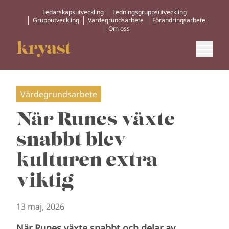
Ledarskapsutveckling
Ledningsgruppsutveckling
Grupputveckling
Värdegrundsarbete
Förändringsarbete
Om oss
Värdegrundsarbete
När Runes växte
snabbt blev
kulturen extra
viktig
13 maj, 2026
När Runes växte snabbt och delar av