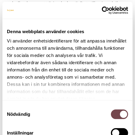
skulle skapas ett ”vi och dom”. Det ville vi undvika,
säger Anders.
Lättsamt och enkelt
Denna webbplats använder cookies
För att skapa en starkare gemensam riktning och
Vi använder enhetsidentifierare för att anpassa innehållet
samtidigt ge ledarna möjlighet att utvecklas tog
och annonserna till användarna, tillhandahålla funktioner
Anders och hans kollegor hjälp av Kryasts Gustaf
för sociala medier och analysera vår trafik. Vi
Möller.
vidarebefordrar även sådana identifierare och annan
– Det var otroligt nyttigt för oss att få in någon
information från din enhet till de sociala medier och
som såg på oss med andra ögon. Man blir lätt
annons- och analysföretag som vi samarbetar med.
hemmablind och Gustafs expertis gjorde att vi tog
Dessa kan i sin tur kombinera informationen med annan
oss vidare. Allt var också väldigt lättsamt och
information som du har tillhandahållit eller som de har
enkelt, säger Anders.
samlat in när du har använt deras tjänster.
Samtyckesval
Arbetet inleddes med en gemensam dag där
Nödvändig
medarbetarna tillsammans satte ord på det som
redan präglar Runes och vad som skulle bli viktigt
framåt. Genom övningar, reflektioner och samtal
Inställningar