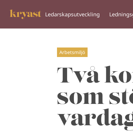
Ledarskapsutveckling
Lednings
Arbetsmiljö
Två ko
som stö
varda