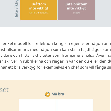
n enkel modell för reflektion kring sin egen eller någon ann
st tillsammans med någon som kan ställa följdfrågor, som
dare och hittar aktiviteter som främjar ens hälsa. Även här
r, skriver in rubrikerna och ringar in var den du eller den 
t här ett bra verktyg för exempelvis en chef som vill fånga 