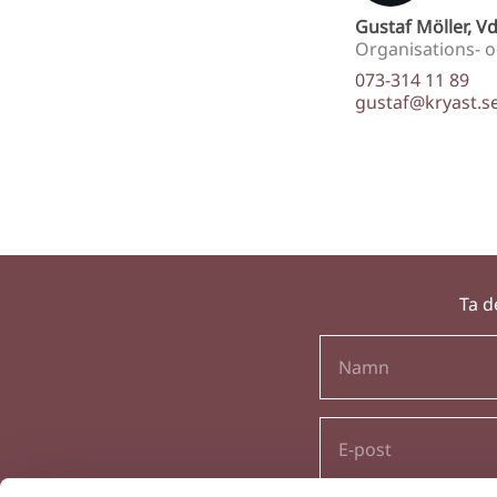
Gustaf Möller, V
Organisations- o
073-314 11 89
gustaf@kryast.s
Ta d