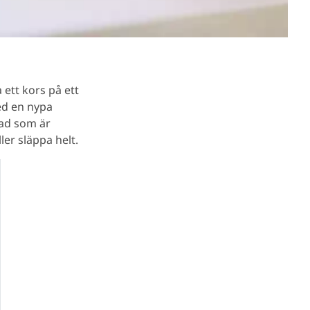
 ett kors på ett
ed en nypa
vad som är
ler släppa helt.