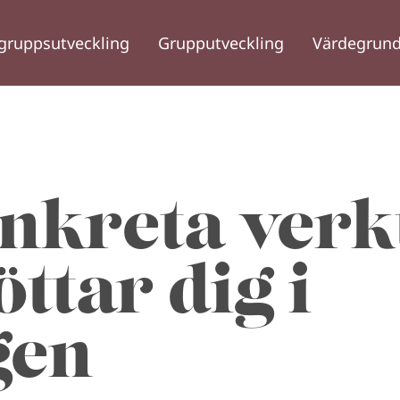
gruppsutveckling
Grupputveckling
Värdegrund
nkreta verk
ttar dig i
gen