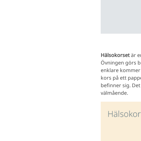
Hälsokorset
är e
Övningen görs bä
enklare kommer vi
kors på ett pappe
befinner sig. De
välmående.