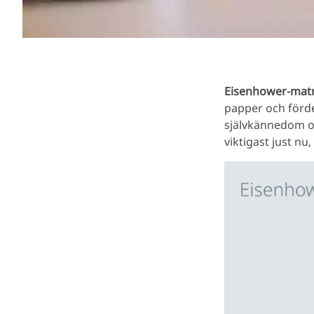
Eisenhower-matr
papper och förde
självkännedom oc
viktigast just nu