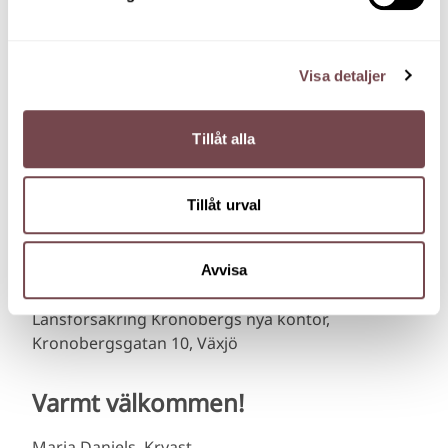
deltagarna i rummet.
Verktyg och enkla övningar att ta hem till din
arbetsgrupp.
Visa detaljer
Du blir dessutom bland de första som får besöka
Länsförsäkring Kronobergs nya kontor på
Tillåt alla
Kronobergsgatan 10.
Detta frukostseminarium riktar sig till företagare,
Tillåt urval
chefer och ledare. Ditt deltagande är kostnadsfritt
och du anmäler dig
här
.
Fredag 31 januari kl. 8.00-9.15
Avvisa
Frukost serveras från kl. 7.30
Länsförsäkring Kronobergs nya kontor,
Kronobergsgatan 10, Växjö
Varmt välkommen!
Maria Daniels, Kryast