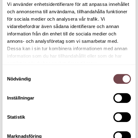
Vi använder enhetsidentifierare för att anpassa innehållet
Tillsammans med Maria Daniels utforskar vi
och annonserna till användarna, tillhandahålla funktioner
Kollektiv intelligens och hur det hänger ihop med
för sociala medier och analysera vår trafik. Vi
ökad lönsamhet. Vi resonerar kring hur kan vi
vidarebefordrar även sådana identifierare och annan
arbeta för att öka den psykologiska tryggheten på
information från din enhet till de sociala medier och
jobbet, och hur främjar du egentligen ett klimat
annons- och analysföretag som vi samarbetar med.
där medarbetarna vågar testa nya tankar och
Dessa kan i sin tur kombinera informationen med annan
idéer?
information som du har tillhandahållit eller som de har
samlat in när du har använt deras tjänster.
Du kan förvänta dig:
Samtyckesval
Nödvändig
Kunskap om samarbetsskicklighet –
organisationens viktigaste ”framtidsförmåga”
Inställningar
för att lösa komplexa problem och skapa
innovativa lösningar.
Statistik
Insikter om varför en intelligent grupp är en
trygg grupp.
Reflektion och erfarenhetsutbyte med
Marknadsföring