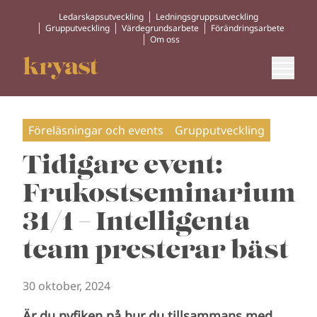
Ledarskapsutveckling
Ledningsgruppsutveckling
Grupputveckling
Värdegrundsarbete
Förändringsarbete
Om oss
Föreläsningar och events
Grupputveckling
Tidigare event:
Frukostseminarium
31/1 – Intelligenta
team presterar bäst
30 oktober, 2024
Är du nyfiken på hur du tillsammans med