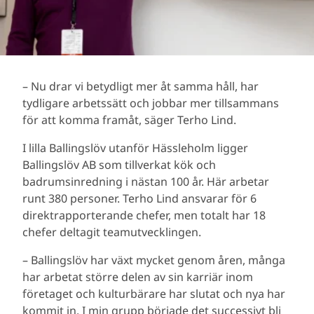
– Nu drar vi betydligt mer åt samma håll, har
tydligare arbetssätt och jobbar mer tillsammans
för att komma framåt, säger Terho Lind.
I lilla Ballingslöv utanför Hässleholm ligger
Ballingslöv AB som tillverkat kök och
badrumsinredning i nästan 100 år. Här arbetar
runt 380 personer. Terho Lind ansvarar för 6
direktrapporterande chefer, men totalt har 18
chefer deltagit teamutvecklingen.
– Ballingslöv har växt mycket genom åren, många
har arbetat större delen av sin karriär inom
företaget och kulturbärare har slutat och nya har
kommit in. I min grupp började det successivt bli