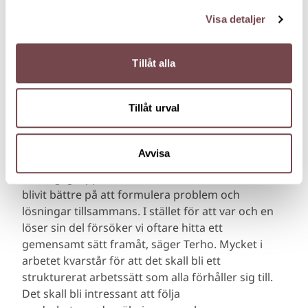
Visa detaljer
– Det ledde till många intressanta diskussioner om
vad det innebär för gruppen, och gav oss nya
perspektiv på både oss själva och varandra.
Tillåt alla
Terho upplever att medarbetarna i dag är öppnare
mot varandra och att diskussionerna blivit mer
Tillåt urval
konstruktiva.
– Många har öppnat upp sig mer och vi kan se
Avvisa
saker ur olika synvinklar. Vi i vår operativa
ledningsgrupp har kommit närmare varandra och
blivit bättre på att formulera problem och
lösningar tillsammans. I stället för att var och en
löser sin del försöker vi oftare hitta ett
gemensamt sätt framåt, säger Terho. Mycket i
arbetet kvarstår för att det skall bli ett
strukturerat arbetssätt som alla förhåller sig till.
Det skall bli intressant att följa