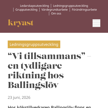
Ledarskapsutveckling
Ledningsgruppsutveckling
Grupputveckling
Värdegrundsarbete
Förändringsarbete
Om oss
Ledningsgruppsutveckling
“Vi tillsammans” –
en tydligare
riktning hos
Ballingslöv
23 juni, 2026
Hos kökstillverkaren Ballingslöv finns en