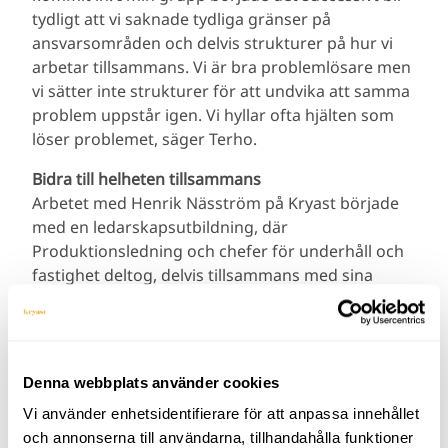
tydligt att vi saknade tydliga gränser på
ansvarsområden och delvis strukturer på hur vi
arbetar tillsammans. Vi är bra problemlösare men
vi sätter inte strukturer för att undvika att samma
problem uppstår igen. Vi hyllar ofta hjälten som
löser problemet, säger Terho.
Bidra till helheten tillsammans
Arbetet med Henrik Näsström på Kryast började
med en ledarskapsutbildning, där
Produktionsledning och chefer för underhåll och
fastighet deltog, delvis tillsammans med sina
respektive chefer.
– Under den kom det fram mycket som vi inte
pratat om tidigare. Framför allt hur vi samverkade
Denna webbplats använder cookies
med andra funktioner och vad vi behövde utveckla
för att bli bättre tillsammans, säger Terho.
Vi använder enhetsidentifierare för att anpassa innehållet
och annonserna till användarna, tillhandahålla funktioner