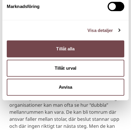
Det kan vara tiden mellan ett beslut och
Marknadsföring
genomförande.
Det kan vara ytan mellan avdelningar, roller
och organisationer.
Visa detaljer
Det kan vara utrymmet mellan kartbilden som
visar vart vi ska, och de insatser vi ska göra
för att nå dit.
Tillåt alla
I organisationsutveckling kan mellanrum handla
om det som finns mellan systemen: relationer,
Tillåt urval
överlämningar, tolkningar och formella och
informella processer. Det är här en del av dagens
utmaningar uppstår – och löses.
Avvisa
När man jobbar med ledarskap och handledning i
organisationer kan man ofta se hur “dubbla”
mellanrummen kan vara. De kan bli tomrum där
ansvar faller mellan stolar, där beslut stannar upp
och där ingen riktigt tar nästa steg. Men de kan