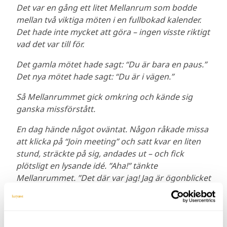
Det var en gång ett litet Mellanrum som bodde
mellan två viktiga möten i en fullbokad kalender.
Det hade inte mycket att göra – ingen visste riktigt
vad det var till för.
D
et gamla mötet hade sagt:
“Du är bara en paus.”
Det nya mötet hade sagt:
“Du är i vägen.”
Så Mellanrummet gick omkring och kände sig
ganska missförstått.
En dag hände något oväntat. Någon råkade missa
att klicka på “Join meeting” och satt kvar en liten
stund, sträckte på sig, andades ut – och fick
plötsligt en lysande idé.
”Aha!” tänkte
Mellanrummet. ”Det där var jag! Jag är ögonblicket
när Någon får en briljant idé!”
Efter det började fler upptäcka Mellanrummet.
Någon använde det till att tänka klart. Någon