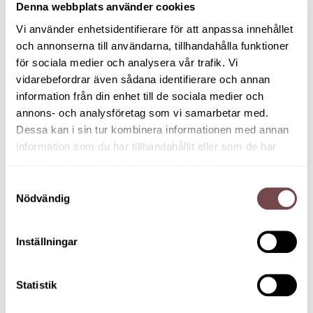
Denna webbplats använder cookies
annan till att dricka kaffe utan stress. En tredje
insåg att hen faktiskt behövde prata med en
Vi använder enhetsidentifierare för att anpassa innehållet
kollega – och gjorde det. Till slut kallades
och annonserna till användarna, tillhandahålla funktioner
Mellanrummet för ”den smartaste tiden på
för sociala medier och analysera vår trafik. Vi
dagen”. Själv stod
Mellanrummet mest och
vidarebefordrar även sådana identifierare och annan
skrockade nöjt. ”Jag sa ju det. Jag är inte tom. Jag
information från din enhet till de sociala medier och
är bara full av möjligheter.”
annons- och analysföretag som vi samarbetar med.
Dessa kan i sin tur kombinera informationen med annan
Troligen känner du igen dig i berättelsen om
information som du har tillhandahållit eller som de har
Mellanrummet. Ändå är vi sällan medvetna om
samlat in när du har använt deras tjänster.
våra mellanrum i vardagen.
Samtyckesval
Nödvändig
Vad är ett mellanrum?
Ett mellanrum kan uppstå mellan strukturer,
Inställningar
aktiviteter och människor – där inget är fullt
definierat, där mycket kan hända.
Statistik
Det kan vara tillfället mellan två olika möten
eller mellan två tillfällen då man ses.