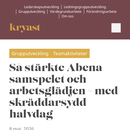
Ledarskapsutveckling
Ledningsgruppsutveckling
Grupputveckling
Värdegrundsarbete
Förändringsarbete
Om oss
Grupputveckling
Teamaktiviteter
Så stärkte Abena
samspelet och
arbetsglädjen – med
skräddarsydd
halvdag
8 maj, 2026