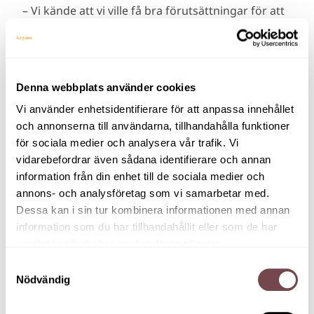
– Vi kände att vi ville få bra förutsättningar för att
skapa ett bättre samspel och en ännu starkare
känsla av gemenskap, säger Camilla Hiljanen.
Tillsammans tog Rebecca Elmforsen, som är
Denna webbplats använder cookies
organisationsutvecklare, och Sara Backman, som
är ansvarig för teamaktiviteter, fram ett
Vi använder enhetsidentifierare för att anpassa innehållet
skräddarsytt upplägg för Abena.
och annonserna till användarna, tillhandahålla funktioner
för sociala medier och analysera vår trafik. Vi
– Det var genomtänkt och engagerande, och det
vidarebefordrar även sådana identifierare och annan
skapades en öppen stämning där alla kunde delta
information från din enhet till de sociala medier och
på sitt sätt, säger Camilla Hiljanen.
annons- och analysföretag som vi samarbetar med.
Dessa kan i sin tur kombinera informationen med annan
Förändringar och psykologisk trygghet
information som du har tillhandahållit eller som de har
Eftermiddagen inleddes av Rebecca Elmforsen,
samlat in när du har använt deras tjänster.
som öppnade upp frågan om hur förändring
Samtyckesval
påverkar oss och hur psykologisk trygghet kan
Nödvändig
avhjälpa de utmaningar en organisation ställs
inför. Deltagarna fick identifiera egna beteenden