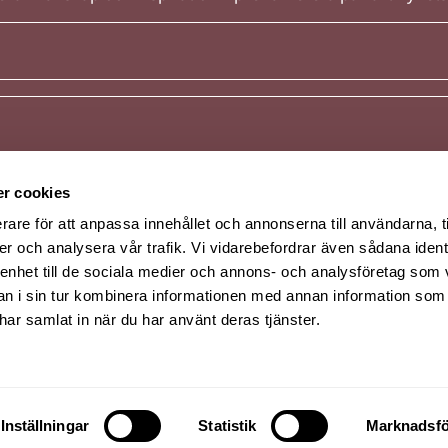
r cookies
rare för att anpassa innehållet och annonserna till användarna, t
er och analysera vår trafik. Vi vidarebefordrar även sådana ident
 enhet till de sociala medier och annons- och analysföretag som 
 i sin tur kombinera informationen med annan information som
e har samlat in när du har använt deras tjänster.
2, Hus Bravo, 351 96, Växjö | Krinova, Stridsvagnsvägen 14, Kristi
Inställningar
Statistik
Marknadsfö