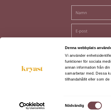
Denna webbplats använde
Vi använder enhetsidentifie
funktioner för sociala medi
annan information från din
samarbetar med. Dessa kan
tillhandahållit eller som d
Kryast i Sverige AB | Framtidsvägen 1
Samtyckesval
Nödvändig