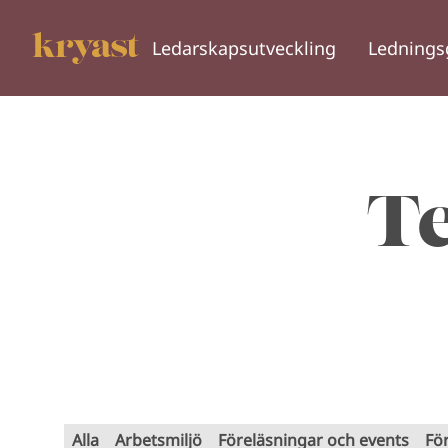
Ledarskapsutveckling
Lednings
T
Alla
Arbetsmiljö
Föreläsningar och events
Fö