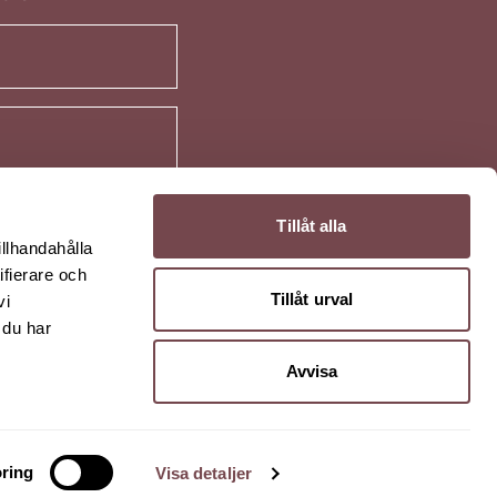
Tillåt alla
illhandahålla
ifierare och
Tillåt urval
vi
 du har
Avvisa
anstad |
info@kryast.se
|
010-5164516
ring
Visa detaljer