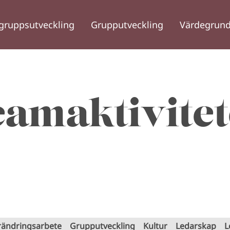
gruppsutveckling
Grupputveckling
Värdegrund
eamaktivitet
rändringsarbete
Grupputveckling
Kultur
Ledarskap
L