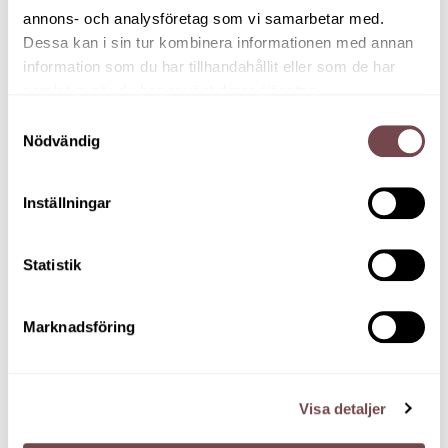
utvecklande inlägg för dig som ledare och
annons- och analysföretag som vi samarbetar med.
chef.
Dessa kan i sin tur kombinera informationen med annan
information som du har tillhandahållit eller som de har
samlat in när du har använt deras tjänster.
Självledarskap
Samtyckesval
Nödvändig
Inställningar
Statistik
Marknadsföring
Självmedkänsla
2 januari, 2018
Visa detaljer
Vi upplever alla dagligen olika typer av